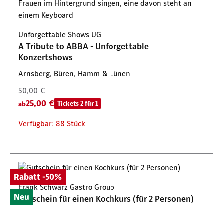
Unforgettable Shows UG
A Tribute to ABBA - Unforgettable
Konzertshows
Arnsberg, Büren, Hamm & Lünen
50,00 €
25,00 €
Tickets 2 für 1
ab
Verfügbar: 88 Stück
Rabatt -50%
Frank Schwarz Gastro Group
Neu
Gutschein für einen Kochkurs (für 2 Personen)