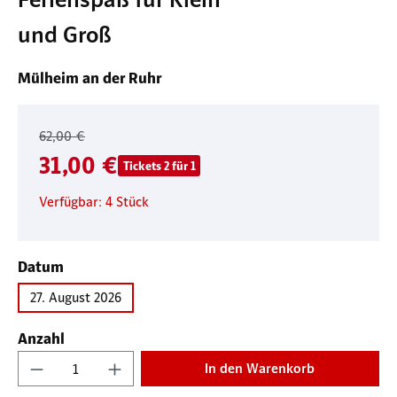
und Groß
Mülheim an der Ruhr
62,00 €
31,00 €
Tickets 2 für 1
Verfügbar: 4 Stück
auswählen
Datum
27. August 2026
Anzahl
Produkt Anzahl: Gib den gewünschten Wert ein
In den Warenkorb