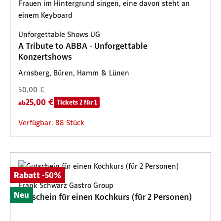
Unforgettable Shows UG
A Tribute to ABBA - Unforgettable
Konzertshows
Arnsberg, Büren, Hamm & Lünen
50,00 €
25,00 €
Tickets 2 für 1
ab
Verfügbar: 88 Stück
Rabatt -50%
Frank Schwarz Gastro Group
Neu
Gutschein für einen Kochkurs (für 2 Personen)