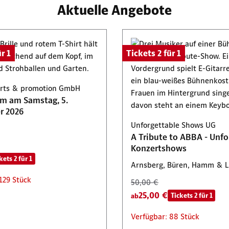
Aktuelle Angebote
r 1
Tickets 2 für 1
certs & promotion GmbH
am am Samstag, 5.
r 2026
Unforgettable Shows UG
A Tribute to ABBA - Unfo
Konzertshows
kets 2 für 1
Arnsberg, Büren, Hamm & 
129 Stück
50,00 €
25,00 €
Tickets 2 für 1
ab
Verfügbar: 88 Stück