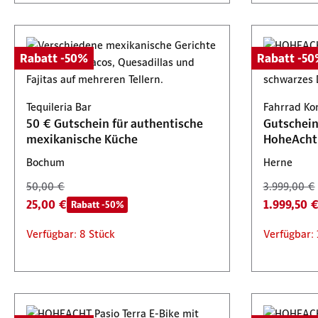
Rabatt -50%
Rabatt -5
Tequileria Bar
Fahrrad Ko
50 € Gutschein für authentische
Gutschein 
mexikanische Küche
HoheAcht 
Bochum
Herne
50,00 €
3.999,00 €
25,00 €
1.999,50 
Rabatt -50%
Verfügbar: 8 Stück
Verfügbar: 