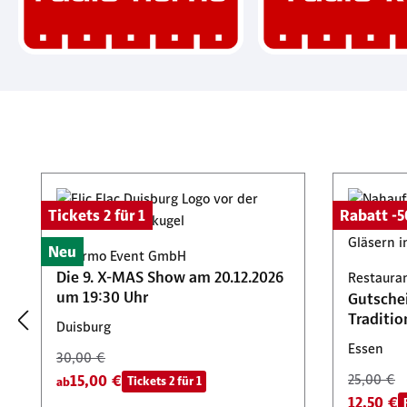
Produktgalerie überspringen
Tickets 2 für 1
Rabatt -
Neu
Palermo Event GmbH
Die 9. X-MAS Show am 20.12.2026
Restauran
um 19:30 Uhr
Gutschei
Traditi
Duisburg
Essen
30,00 €
15,00 €
25,00 €
Tickets 2 für 1
ab
12,50 €