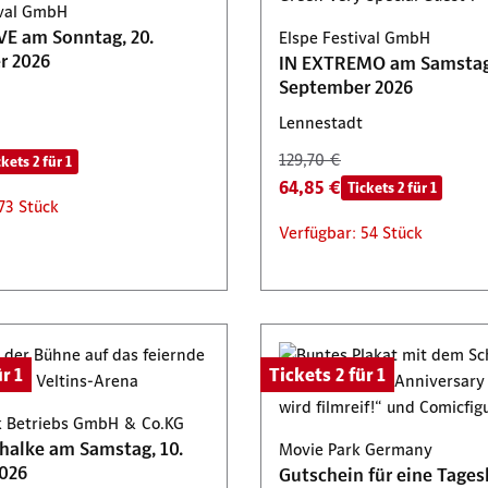
ival GmbH
E am Sonntag, 20.
Elspe Festival GmbH
r 2026
IN EXTREMO am Samstag,
September 2026
Lennestadt
129,70 €
ckets 2 für 1
64,85 €
Tickets 2 für 1
73 Stück
Verfügbar: 54 Stück
r 1
Tickets 2 für 1
 Betriebs GmbH & Co.KG
chalke am Samstag, 10.
Movie Park Germany
026
Gutschein für eine Tages