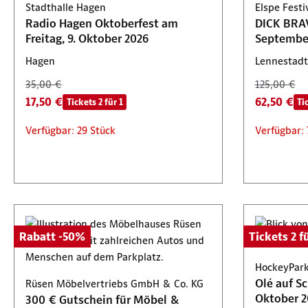
Stadthalle Hagen
Elspe Fest
Radio Hagen Oktoberfest am
DICK BRAV
Freitag, 9. Oktober 2026
Septembe
Hagen
Lennestadt
35,00 €
125,00 €
17,50 €
62,50 €
Tickets 2 für 1
Ti
Verfügbar: 29 Stück
Verfügbar: 
Rabatt -50%
Tickets 2 fü
HockeyPark
Olé auf S
Rüsen Möbelvertriebs GmbH & Co. KG
Oktober 2
300 € Gutschein für Möbel &