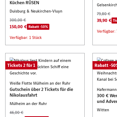
Küchen RÜSEN
Gelsenkirc
Duisburg & Neukirchen-Vluyn
79,80 €
300,00 €
39,90 €
Ti
150,00 €
Rabatt -50%
Verfügbar: 
Verfügbar: 1 Stück
Tickets 2 für 1
Rabatt -5
Weiße Flotte Mülheim an der Ruhr
Gutschein über 2 Tickets für die
Hafermann
Nikolausfahrt
300 € Wer
und Adven
Mülheim an der Ruhr
Witten
46,00 €