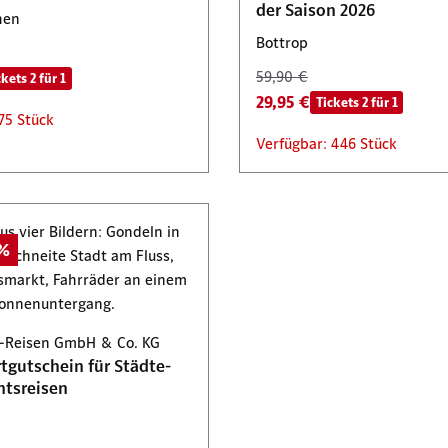
der Saison 2026
hen
Bottrop
59,90 €
ckets 2 für 1
29,95 €
Tickets 2 für 1
75 Stück
Verfügbar: 446 Stück
0%
-Reisen GmbH & Co. KG
tgutschein für Städte-
tsreisen