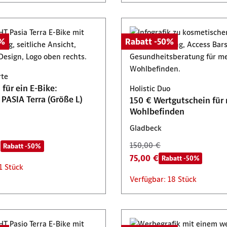
0%
Rabatt -50%
rte
für ein E-Bike:
Holistic Duo
PASIA Terra (Größe L)
150 € Wertgutschein für
Wohlbefinden
Gladbeck
€
150,00 €
Rabatt -50%
75,00 €
Rabatt -50%
1 Stück
Verfügbar: 18 Stück