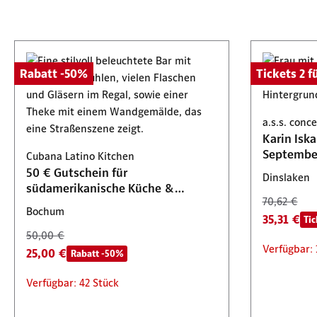
Rabatt -50%
Tickets 2 fü
a.s.s. con
Karin Isk
Septembe
Cubana Latino Kitchen
50 € Gutschein für
Dinslaken
südamerikanische Küche &
70,62 €
Cocktails
Bochum
35,31 €
Tic
50,00 €
Verfügbar: 
25,00 €
Rabatt -50%
Verfügbar: 42 Stück