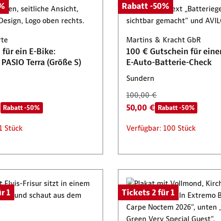
0%
Rabatt -50%
rte
Martins & Kracht GbR
für ein E-Bike:
100 € Gutschein für eine
PASIO Terra (Größe S)
E-Auto-Batterie-Check
Sundern
100,00 €
€
50,00 €
Rabatt -50%
Rabatt -50%
1 Stück
Verfügbar: 100 Stück
r 1
Tickets 2 für 1