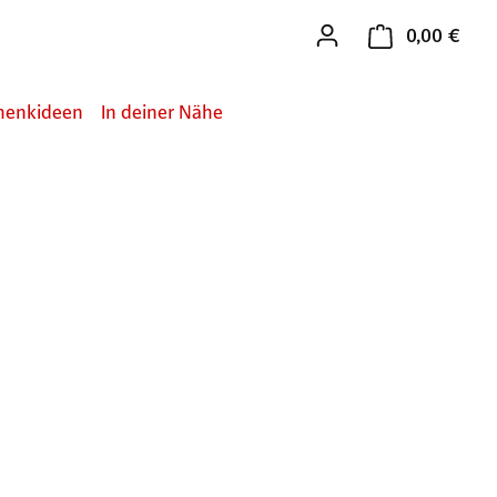
0,00 €
Ware
henkideen
In deiner Nähe