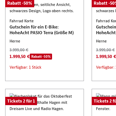
Rabatt -50%
Rabatt -5
Fahrrad Korte
Fahrrad Ko
Gutschein für ein E-Bike:
Gutschein 
HoheAcht PASIO Terra (Größe M)
HoheAcht 
Herne
Herne
3.999,00 €
3.999,00 €
1.999,50 €
1.999,50 
Rabatt -50%
Verfügbar: 1 Stück
Verfügbar: 
Tickets 2 für 1
Tickets 2 fü