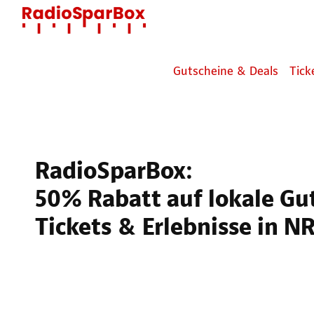
 Hauptinhalt springen
Zur Suche springen
Zur Hauptnavigation springen
Gutscheine & Deals
Tick
RadioSparBox:
50% Rabatt auf lokale Gu
Tickets & Erlebnisse in 