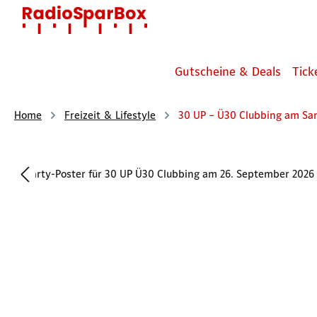
 Hauptinhalt springen
Zur Suche springen
Zur Hauptnavigation springen
Gutscheine & Deals
Tick
Home
Freizeit & Lifestyle
30 UP – Ü30 Clubbing am Sa
Bildergalerie überspringen