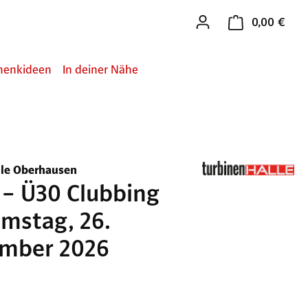
0,00 €
Ware
henkideen
In deiner Nähe
lle Oberhausen
 – Ü30 Clubbing
mstag, 26.
mber 2026
n