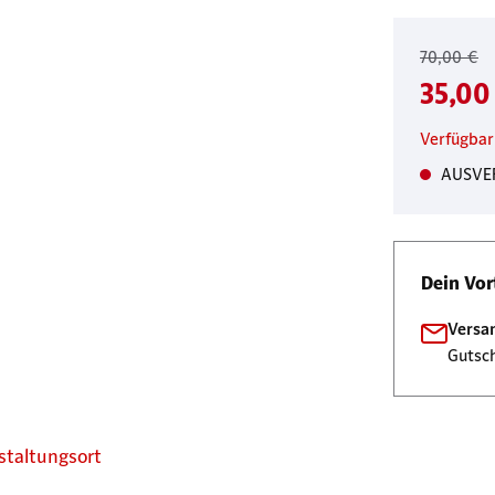
70,00 €
35,00
Verfügbar
AUSVE
Dein Vort
Versa
Gutsc
staltungsort