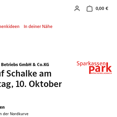
0,00 €
Ware
henkideen
In deiner Nähe
 Betriebs GmbH & Co.KG
uf Schalke am
ag, 10. Oktober
hen
in der Nordkurve