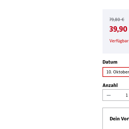
79,80 €
39,90
Verfügbar
ausw
Datum
10. Oktobe
Anzahl
Produkt 
Dein Vort