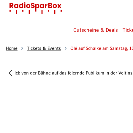
 Hauptinhalt springen
Zur Suche springen
Zur Hauptnavigation springen
Gutscheine & Deals
Tick
Home
Tickets & Events
Olé auf Schalke am Samstag, 1
Bildergalerie überspringen