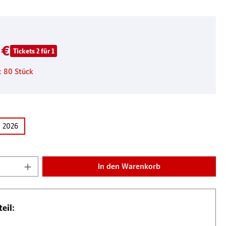
 €
Tickets 2 für 1
: 80 Stück
ählen
r 2026
Anzahl: Gib den gewünschten Wert ein oder b
In den Warenkorb
eil: